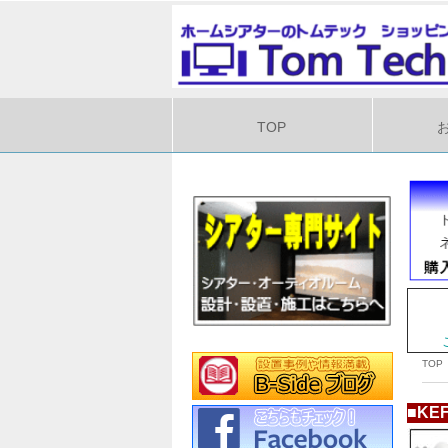
TOP
TOP
■K